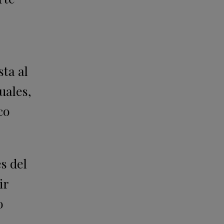
ta al
uales,
co
s del
ir
o