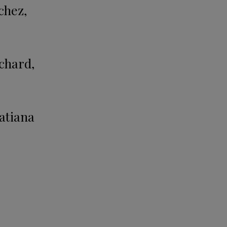
chez,
chard,
atiana