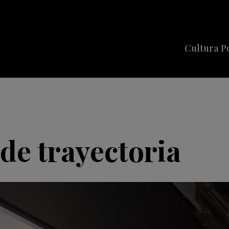
Cultura P
Cine
Series
Música
Celebriti
 de trayectoria