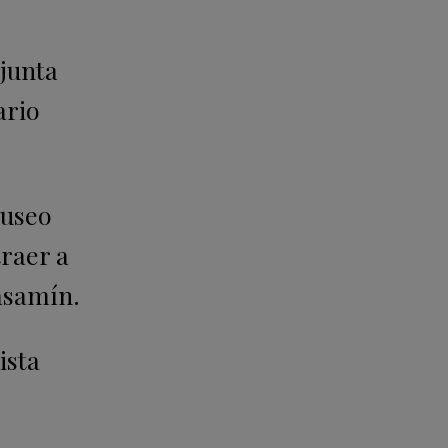
njunta
ario
Museo
traer a
asamín.
ista