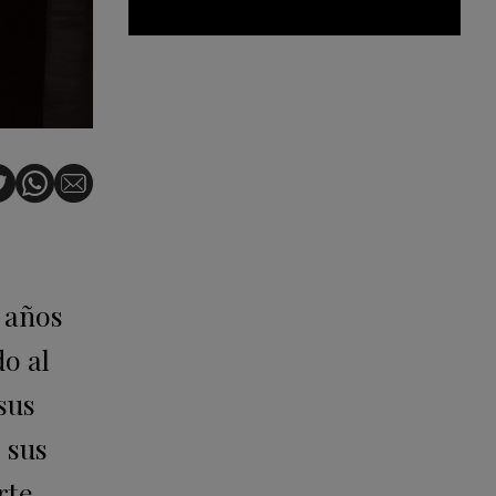
 años
do al
sus
 sus
rte