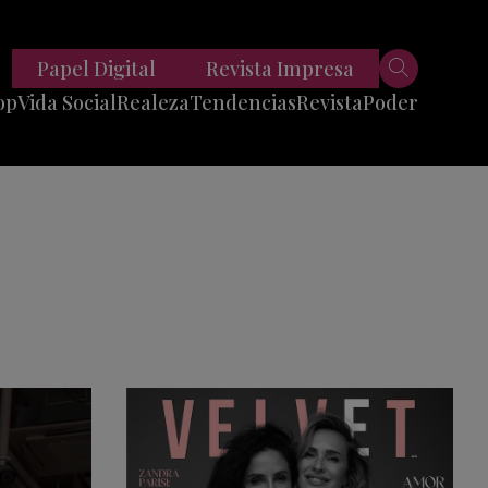
Papel Digital
Revista Impresa
op
Vida Social
Realeza
Tendencias
Revista
Poder
Belleza
Entrevistas
Moda
Mundo
Foodie
11 Preguntas
es
Fitness
Reportajes
Viajes
Tech