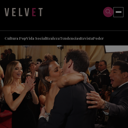
>
>
Cultura Pop
Vida Social
Realeza
Tendencias
Revista
Poder