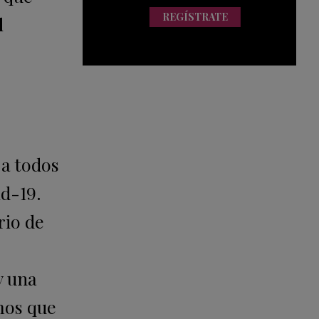
REGÍSTRATE
d
 a todos
d-19.
rio de
 y una
os que