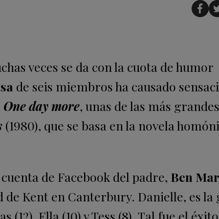
chas veces se da con la cuota de humor
esa
de seis miembros ha causado sensac
l
One day more
, unas de las más grande
s
(1980), que se basa
en la novela homón
la cuenta de Facebook del padre,
Ben Mar
d de Kent en Canterbury. Danielle, es la 
(12), Ella (10) y Tess (8). Tal fue el éxit