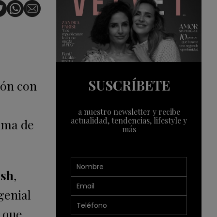
SUSCRÍBETE
ión con
s
a nuestro newsletter y recibe
actualidad, tendencias, lifestyle y
ima
de
más
sh
,
genial
o que