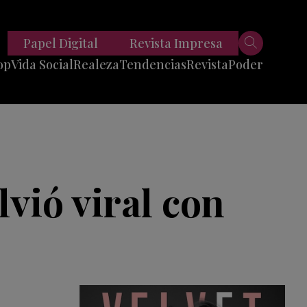
Papel Digital
Revista Impresa
op
Vida Social
Realeza
Tendencias
Revista
Poder
Belleza
Entrevistas
Moda
Mundo
Foodie
11 Preguntas
es
Fitness
Reportajes
lvió viral con
Viajes
Tech