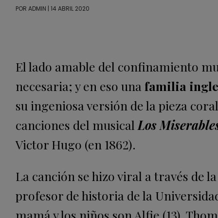
POR
ADMIN
| 14 ABRIL 2020
El lado amable del confinamiento mu
necesaria; y en eso una
familia ingl
su ingeniosa versión de la pieza cora
canciones del musical
Los Miserable
Victor Hugo (en 1862).
La canción se hizo viral a través de 
p
rofesor de historia de la Universida
mamá y los niños son Alfie (13), Thomas 