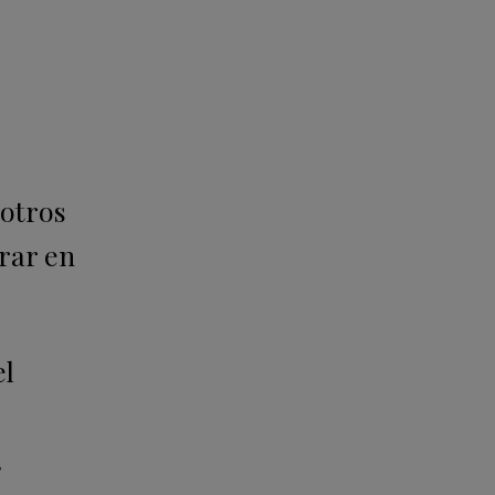
sotros
rar en
el
.