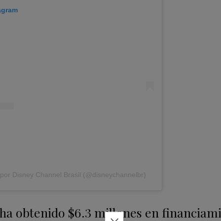
tagram
 por Disney Channel Brasil (@disneychannelbr)
 ha obtenido $6.3 millones en financiam