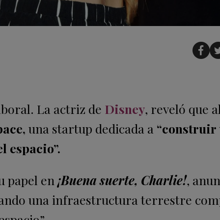
aboral. La actriz de
Disney
, reveló que 
ace,
una startup dedicada a
“construir
el espacio”.
su papel en
¡Buena suerte, Charlie!
, anun
ñando una infraestructura terrestre com
espacio”.