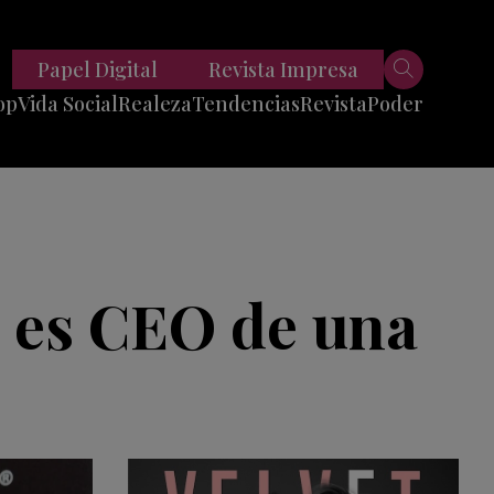
Papel Digital
Revista Impresa
op
Vida Social
Realeza
Tendencias
Revista
Poder
Belleza
Entrevistas
Moda
Mundo
Foodie
11 Preguntas
es
Fitness
Reportajes
a es CEO de una
Viajes
Tech