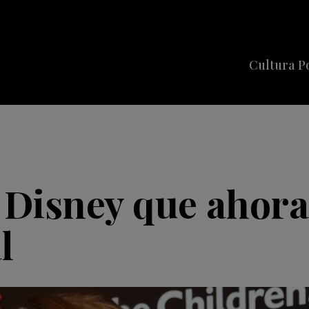
Cultura P
Cine
Series
Música
Celebriti
e Disney que ahor
l