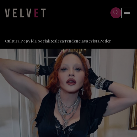
>
>
Cultura Pop
Vida Social
Realeza
Tendencias
Revista
Poder