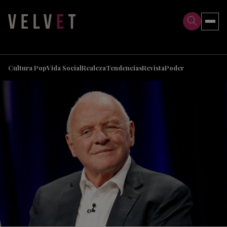
>
>
Cultura Pop
Vida Social
Realeza
Tendencias
Revista
Poder