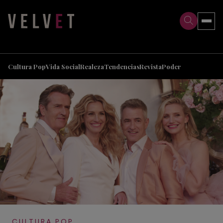
>
>
Cultura Pop
Vida Social
Realeza
Tendencias
Revista
Poder
CULTURA POP