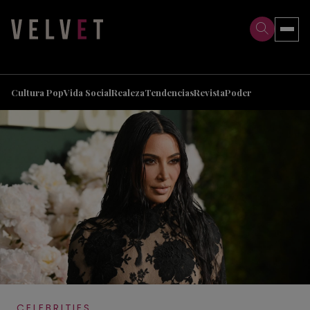
>
>
Cultura Pop
Vida Social
Realeza
Tendencias
Revista
Poder
CELEBRITIES