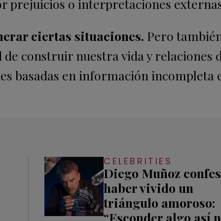
r prejuicios o interpretaciones externas
erar ciertas situaciones.
Pero también
e construir nuestra vida y relaciones d
ones basadas en información incompleta 
CELEBRITIES
Diego Muñoz confe
haber vivido un
triángulo amoroso:
“Esconder algo así n