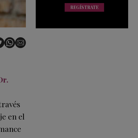
REGÍSTRATE
Dr.
través
e en el
omance