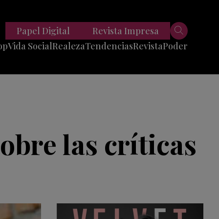
Papel Digital
Revista Impresa
op
Vida Social
Realeza
Tendencias
Revista
Poder
Belleza
Entrevistas
Moda
Mundo
Foodie
11 Preguntas
es
Fitness
Reportajes
obre las críticas
Viajes
Tech