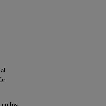
 al
de
 en los