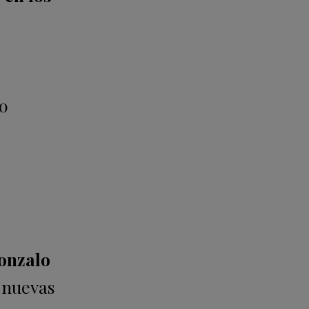
o
onzalo
r nuevas