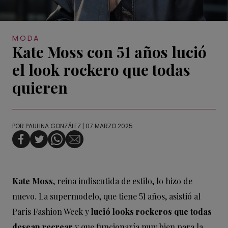
MODA
Kate Moss con 51 años lució
el look rockero que todas
quieren
POR
PAULINA GONZÁLEZ
| 07 MARZO 2025
Kate Moss
, reina indiscutida de estilo, lo hizo de
nuevo. La supermodelo, que tiene 51 años, asistió al
Paris Fashion Week y
lució looks rockeros que todas
desean recrear
y que funcionaría muy bien para la