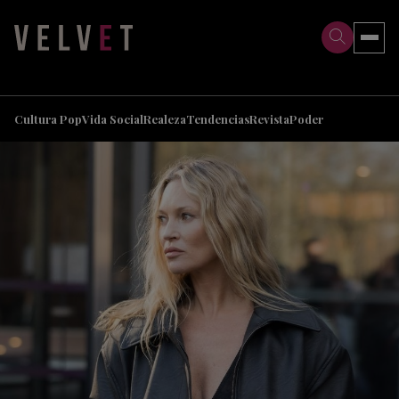
>
>
Cultura Pop
Vida Social
Realeza
Tendencias
Revista
Poder