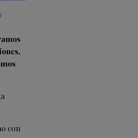
y
iramos
iones,
somos
ta
ho con