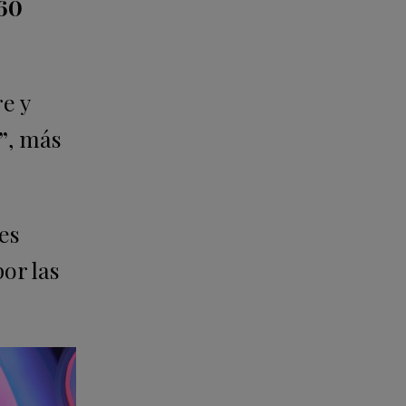
 60
e y
”
, más
es
or las