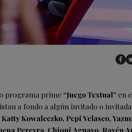
vo programa prime
“Juego Textual”
en e
tan a fondo a algún invitado o invitada
n
Katty Kowaleczko, Pepi Velasco, Yazm
mena Pereyra, Chiqui Aguayo, Rayén A