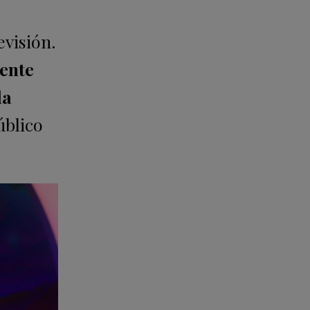
evisión.
gente
la
úblico