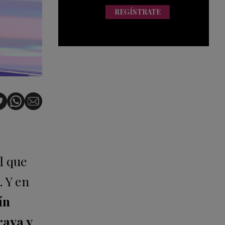
REGÍSTRATE
l que
. Y en
ín
raya y