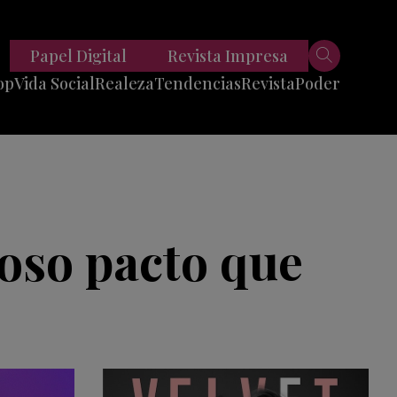
Papel Digital
Revista Impresa
op
Vida Social
Realeza
Tendencias
Revista
Poder
Belleza
Entrevistas
Moda
Mundo
Foodie
11 Preguntas
es
Fitness
Reportajes
ioso pacto que
Viajes
Tech