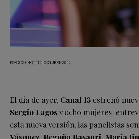
POR
SOLE HOTT
| 11 OCTUBRE 2022
El día de ayer,
Canal 13
estrenó nue
Sergio Lagos
y ocho mujeres entrevis
esta nueva versión, las panelistas so
Vásquez, Begoña Basauri, María Ji