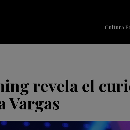
Cultura P
Cine
Series
Música
Celebriti
ing revela el cur
la Vargas