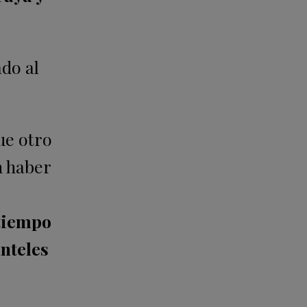
ado al
ue otro
n haber
 tiempo
anteles