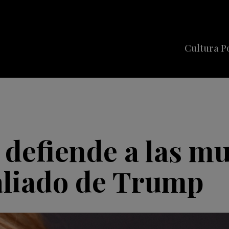
Cultura P
Cine
Series
Música
Celebriti
 defiende a las muj
 aliado de Trump