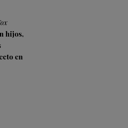
Fox
n hijos,
s
ecto en