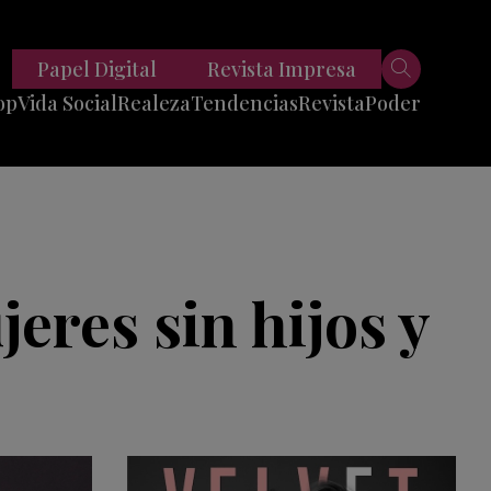
Papel Digital
Revista Impresa
op
Vida Social
Realeza
Tendencias
Revista
Poder
Belleza
Entrevistas
Moda
Mundo
Foodie
11 Preguntas
es
Fitness
Reportajes
eres sin hijos y
Viajes
Tech