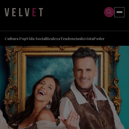
>
>
Cultura Pop
Vida Social
Realeza
Tendencias
Revista
Poder