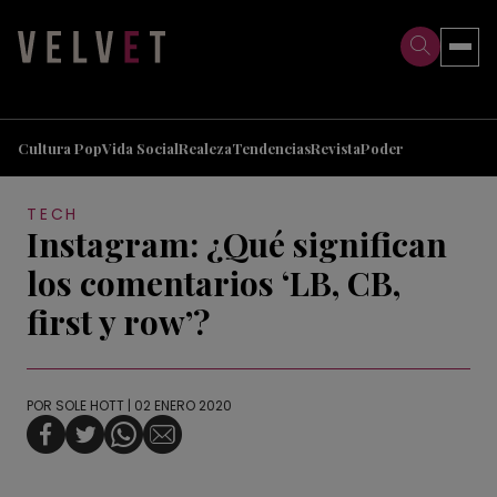
>
>
Cultura Pop
Vida Social
Realeza
Tendencias
Revista
Poder
TECH
Instagram: ¿Qué significan
los comentarios ‘LB, CB,
first y row’?
POR
SOLE HOTT
| 02 ENERO 2020