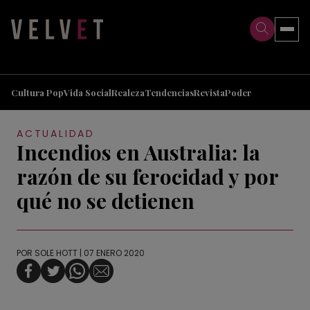
>
>
Cultura Pop
Vida Social
Realeza
Tendencias
Revista
Poder
ACTUALIDAD
Incendios en Australia: la
razón de su ferocidad y por
qué no se detienen
POR
SOLE HOTT
| 07 ENERO 2020