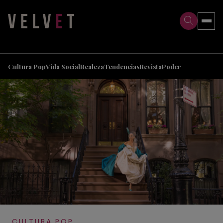
>
>
Cultura Pop
Vida Social
Realeza
Tendencias
Revista
Poder
CULTURA POP