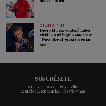
nueva música
CELEBRITIES
Diego Muñoz confesó haber
vivido un triángulo amoroso:
“Esconder algo así no es tan
fácil”
SUSCRÍBETE
a nuestro newsletter y recibe
actualidad, tendencias, lifestyle y más