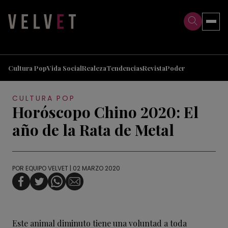
>
>
Cultura Pop
Vida Social
Realeza
Tendencias
Revista
Poder
CULTURA POP
Horóscopo Chino 2020: El
año de la Rata de Metal
POR
EQUIPO VELVET
| 02 MARZO 2020
Este animal diminuto tiene una voluntad a toda