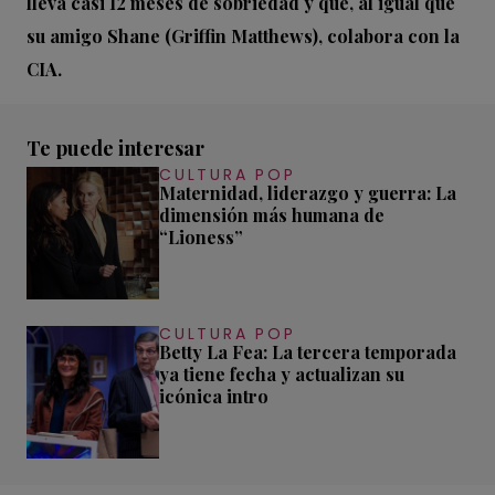
lleva casi 12 meses de sobriedad y que, al igual que
su amigo Shane (Griffin Matthews), colabora con la
CIA.
Te puede interesar
CULTURA POP
Maternidad, liderazgo y guerra: La
dimensión más humana de
“Lioness”
CULTURA POP
Betty La Fea: La tercera temporada
ya tiene fecha y actualizan su
icónica intro