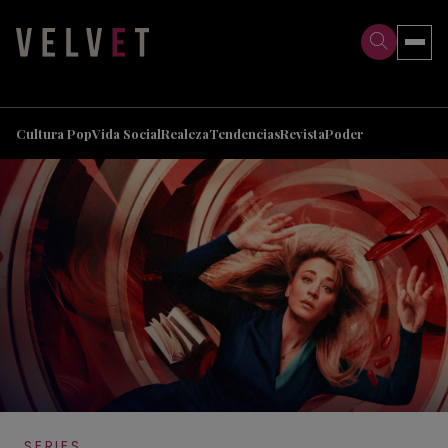
>
>
Cultura Pop
Vida Social
Realeza
Tendencias
Revista
Poder
SERIES