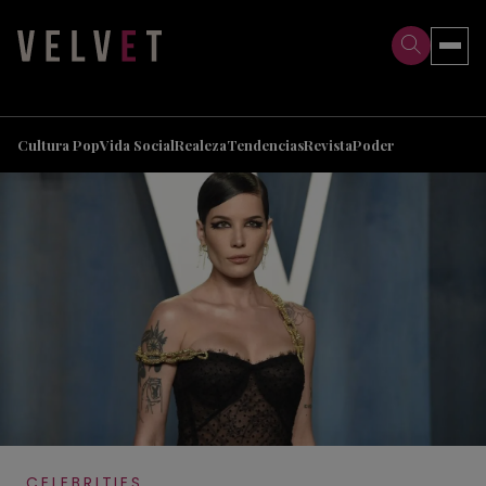
>
>
Cultura Pop
Vida Social
Realeza
Tendencias
Revista
Poder
CELEBRITIES