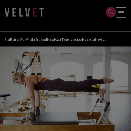
>
>
Cultura Pop
Vida Social
Realeza
Tendencias
Revista
Poder