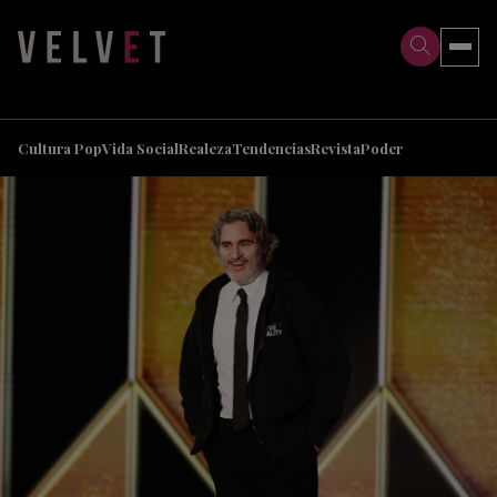
>
>
Cultura Pop
Vida Social
Realeza
Tendencias
Revista
Poder