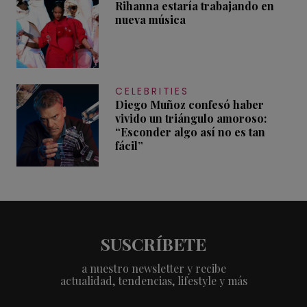
Rihanna estaría trabajando en
nueva música
CELEBRITIES
Diego Muñoz confesó haber
vivido un triángulo amoroso:
“Esconder algo así no es tan
fácil”
SUSCRÍBETE
a nuestro newsletter y recibe
actualidad, tendencias, lifestyle y más