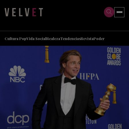
>
>
Cultura Pop
Vida Social
Realeza
Tendencias
Revista
Poder