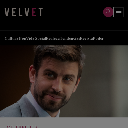
>
>
Cultura Pop
Vida Social
Realeza
Tendencias
Revista
Poder
CELEBRITIES