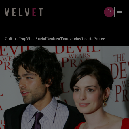
>
>
Cultura Pop
Vida Social
Realeza
Tendencias
Revista
Poder