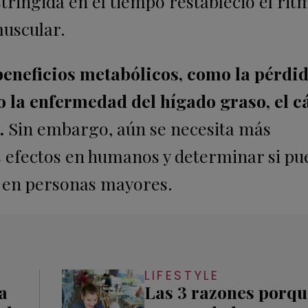
tringida en el tiempo restableció el rit
muscular.
beneficios metabólicos, como la pérdi
 la enfermedad del hígado graso, el c
.
Sin embargo, aún se necesita más
s efectos en humanos y determinar si pu
r en personas mayores.
LIFESTYLE
a
Las 3 razones porqu