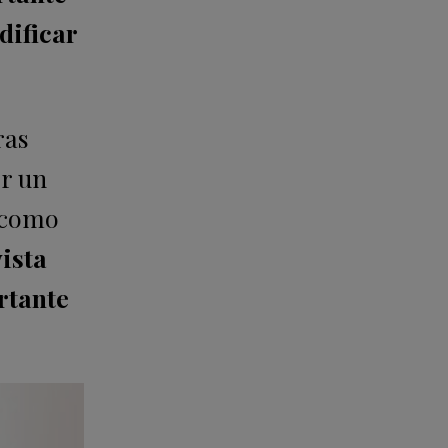
dificar
ras
or un
, como
ista
rtante