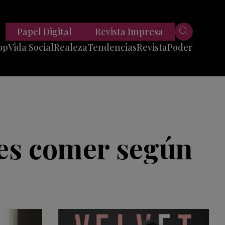
Papel Digital
Revista Impresa
op
Vida Social
Realeza
Tendencias
Revista
Poder
Belleza
Entrevistas
Moda
Mundo
Foodie
11 Preguntas
es
Fitness
Reportajes
bes comer según
Viajes
Tech