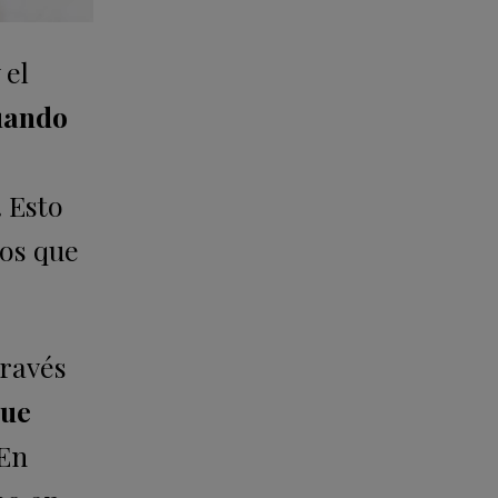
 el
ando
.
Esto
mos que
través
que
En