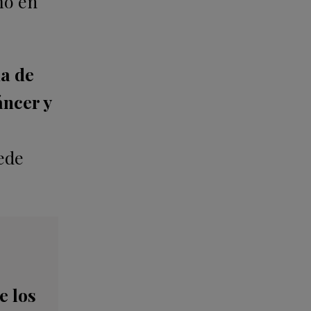
mo en
da de
áncer y
ede
e los