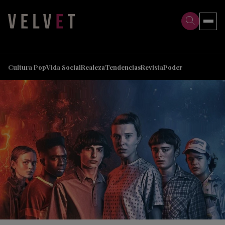
>
>
Cultura Pop
Vida Social
Realeza
Tendencias
Revista
Poder