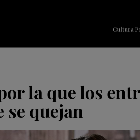
Cultura P
Cine
Series
Música
Celebriti
 por la que los ent
 se quejan