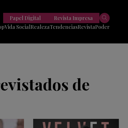
Papel Digital
Revista Impresa
op
Vida Social
Realeza
Tendencias
Revista
Poder
Belleza
Entrevistas
Moda
Mundo
Foodie
11 Preguntas
es
Fitness
Reportajes
revistados de
Viajes
Tech