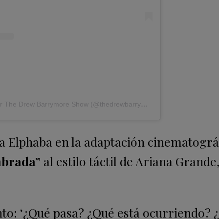
Una publicación compartida por The Drew Barrymore Show (@thedrewbarrymoreshow)
a a Elphaba en la adaptación cinematográ
mbrada”
al estilo táctil de Ariana Grande
unto: ‘¿Qué pasa? ¿Qué está ocurriendo?