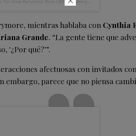
×
Una publicación compartida por The Drew Barrymore Show (@thedrewbarrymoreshow)
rymore, mientras hablaba con
Cynthia 
riana Grande
. “La gente tiene que adv
so, ‘¿Por qué?’”.
teracciones afectuosas con invitados c
n embargo, parece que no piensa cambi