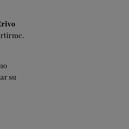
Erivo
ertirme.
omo
ar su