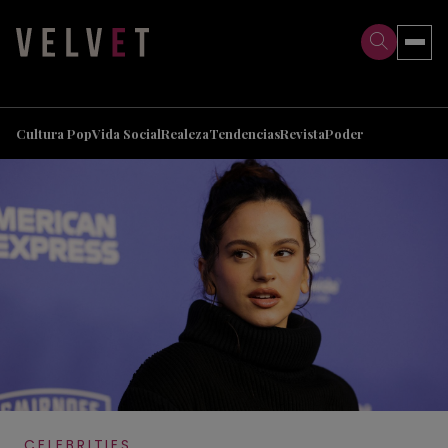
>
>
Cultura Pop
Vida Social
Realeza
Tendencias
Revista
Poder
CELEBRITIES