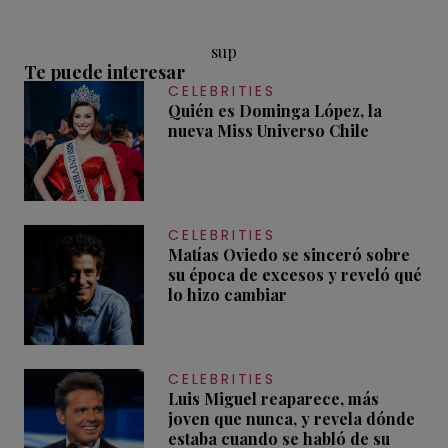
sup
Te puede interesar
CELEBRITIES
Quién es Dominga López, la
nueva Miss Universo Chile
CELEBRITIES
Matías Oviedo se sinceró sobre
su época de excesos y reveló qué
lo hizo cambiar
CELEBRITIES
Luis Miguel reaparece, más
joven que nunca, y revela dónde
estaba cuando se habló de su