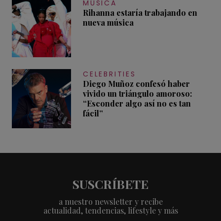
MÚSICA
Rihanna estaría trabajando en
nueva música
CELEBRITIES
Diego Muñoz confesó haber
vivido un triángulo amoroso:
“Esconder algo así no es tan
fácil”
SUSCRÍBETE
a nuestro newsletter y recibe
actualidad, tendencias, lifestyle y más