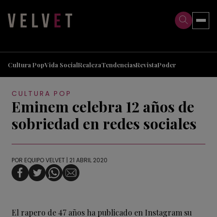
>
>
Cultura Pop
Vida Social
Realeza
Tendencias
Revista
Poder
CULTURA POP
Eminem celebra 12 años de
sobriedad en redes sociales
POR
EQUIPO VELVET
| 21 ABRIL 2020
El rapero de 47 años ha publicado en Instagram su