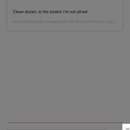
Clean dozen, in the books! I’m not afraid.
Una publicación compartida de
Marshall Mathers
(@eminem) el