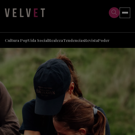
>
>
Cultura Pop
Vida Social
Realeza
Tendencias
Revista
Poder