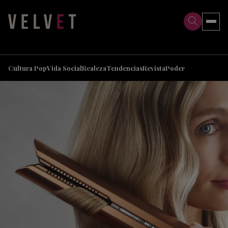
>
>
Cultura Pop
Vida Social
Realeza
Tendencias
Revista
Poder