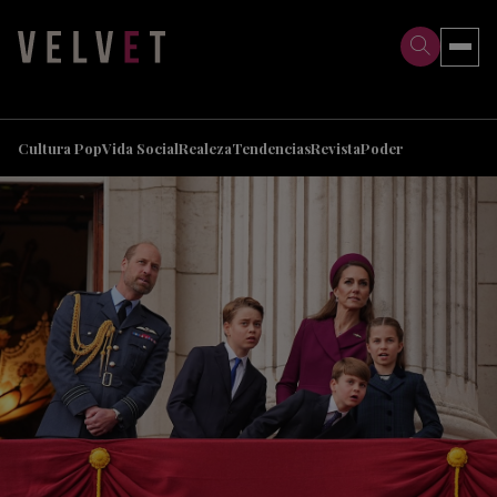
>
>
Cultura Pop
Vida Social
Realeza
Tendencias
Revista
Poder