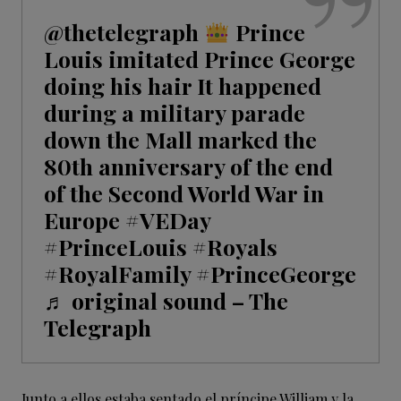
@thetelegraph
Prince
Louis imitated Prince George
doing his hair It happened
during a military parade
down the Mall marked the
80th anniversary of the end
of the Second World War in
Europe
#VEDay
#PrinceLouis
#Royals
#RoyalFamily
#PrinceGeorge
♬ original sound – The
Telegraph
Junto a ellos estaba sentado el príncipe William y la