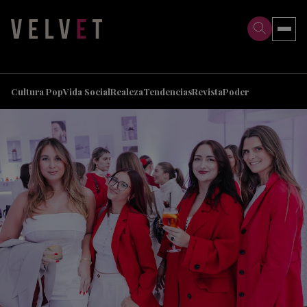
>
>
Cultura Pop
Vida Social
Realeza
Tendencias
Revista
Poder