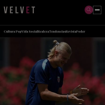
>
>
Cultura Pop
Vida Social
Realeza
Tendencias
Revista
Poder