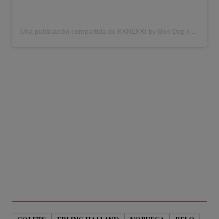
Una publicación compartida de KKNEKKI by Bon Dep (@kknekki)