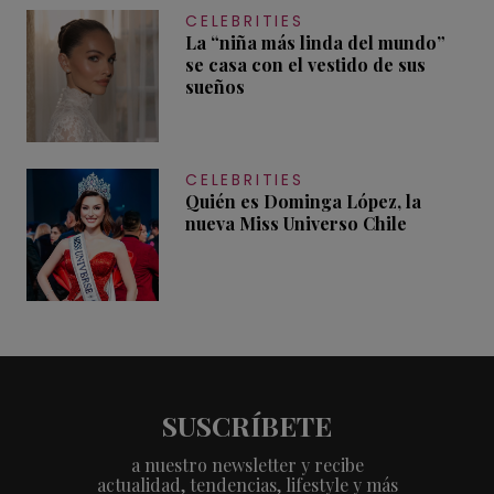
CELEBRITIES
La “niña más linda del mundo”
se casa con el vestido de sus
sueños
CELEBRITIES
Quién es Dominga López, la
nueva Miss Universo Chile
SUSCRÍBETE
a nuestro newsletter y recibe
actualidad, tendencias, lifestyle y más