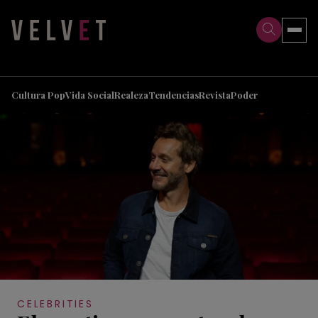
>
>
Cultura Pop
Vida Social
Realeza
Tendencias
Revista
Poder
CELEBRITIES