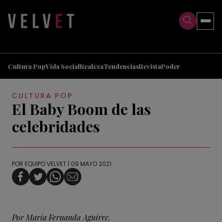
>
>
Cultura Pop
Vida Social
Realeza
Tendencias
Revista
Poder
CULTURA POP
El Baby Boom de las
celebridades
POR
EQUIPO VELVET
| 09 MAYO 2021
Por María Fernanda Aguirre.