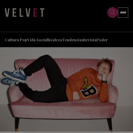
>
>
Cultura Pop
Vida Social
Realeza
Tendencias
Revista
Poder