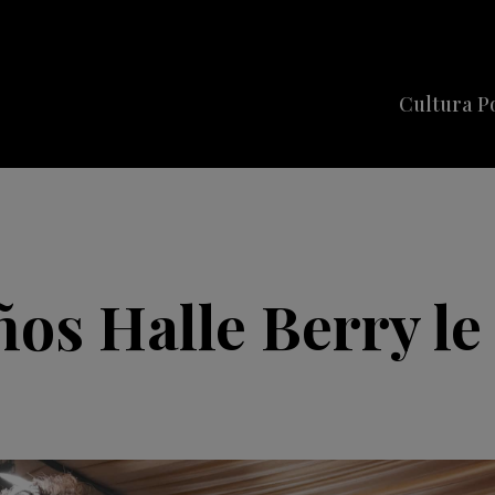
Cultura P
Cine
Series
Música
Celebriti
os Halle Berry le