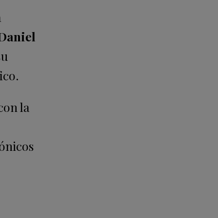
a
Daniel
su
ico.
con la
ónicos