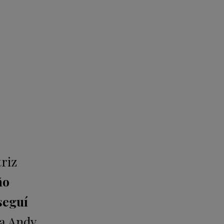
riz
ño
seguí
o a Andy