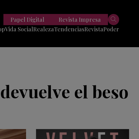
Papel Digital
Revista Impresa
op
Vida Social
Realeza
Tendencias
Revista
Poder
Belleza
Entrevistas
Moda
Mundo
Foodie
11 Preguntas
es
Fitness
Reportajes
 devuelve el beso
Viajes
Tech