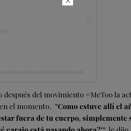
×
da por Access Hollywood (@accesshollywood)
o después del movimiento #MeToo la act
n en el momento. “
Como estuve allí el a
estar fuera de tu cuerpo, simplemente 
ué carajo está pasando ahora?’”
, le dij