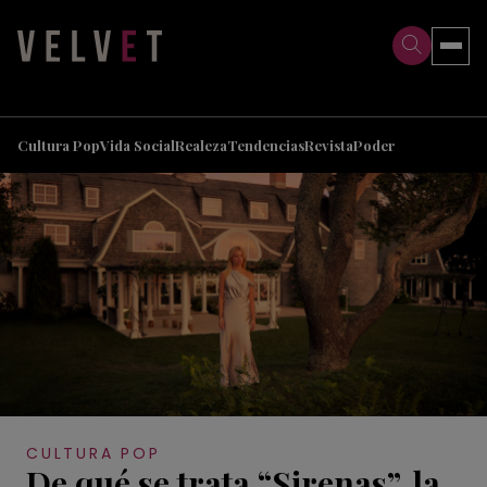
>
>
Cultura Pop
Vida Social
Realeza
Tendencias
Revista
Poder
CULTURA POP
De qué se trata “Sirenas”, la