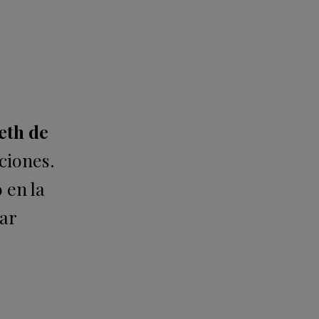
eth de
ciones.
 en la
iar