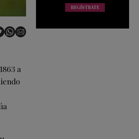
REGÍSTRATE
1863 a
uniendo
úa
su