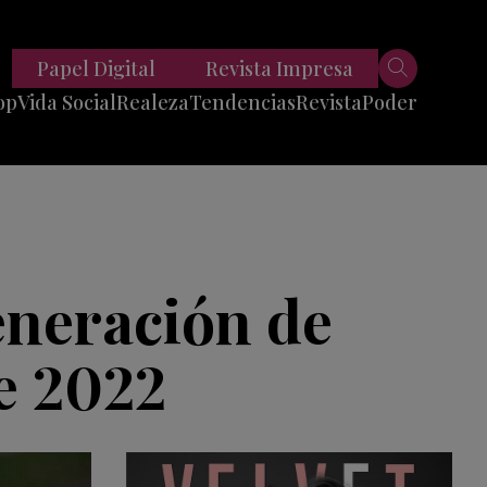
Papel Digital
Revista Impresa
op
Vida Social
Realeza
Tendencias
Revista
Poder
Belleza
Entrevistas
Moda
Mundo
Foodie
11 Preguntas
es
Fitness
Reportajes
eneración de
Viajes
Tech
e 2022