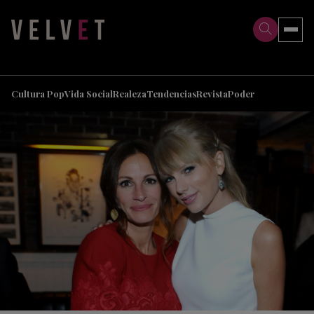
>
>
Cultura Pop
Vida Social
Realeza
Tendencias
Revista
Poder