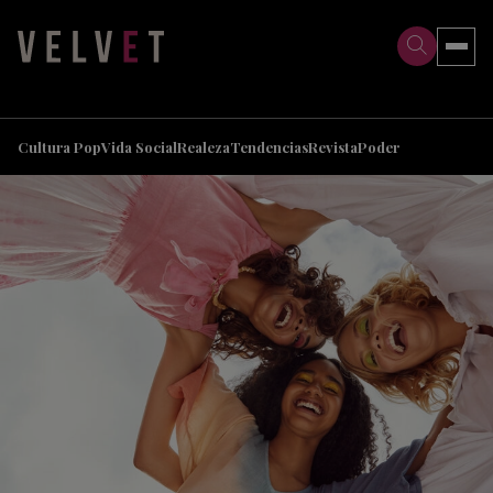
>
>
Cultura Pop
Vida Social
Realeza
Tendencias
Revista
Poder