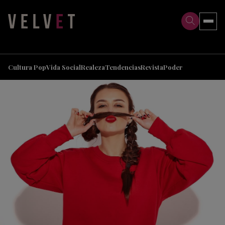
>
>
Cultura Pop
Vida Social
Realeza
Tendencias
Revista
Poder