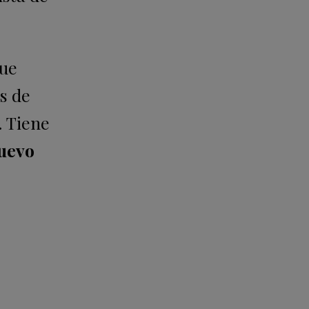
que
s de
. Tiene
uevo