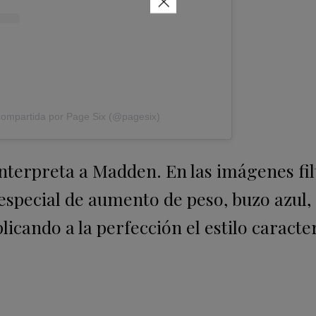
×
compartida por Page Six (@pagesix)
 interpreta a Madden. En las imágenes fi
e especial de aumento de peso, buzo azul,
plicando a la perfección el estilo caracte