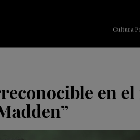
Cultura P
Cine
Series
Música
Celebriti
rreconocible en el
“Madden”