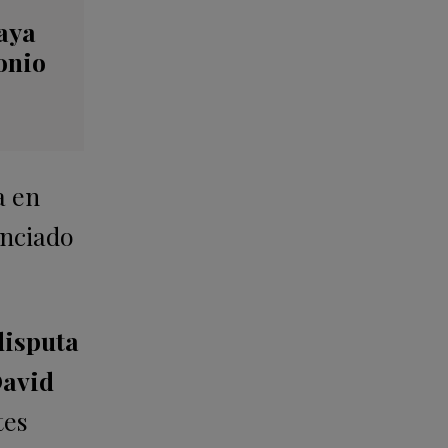
aya
onio
a en
unciado
disputa
avid
tes