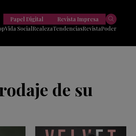
Papel Digital
Revista Impresa
op
Vida Social
Realeza
Tendencias
Revista
Poder
Belleza
Entrevistas
Moda
Mundo
Foodie
11 Preguntas
es
Fitness
Reportajes
 rodaje de su
Viajes
Tech