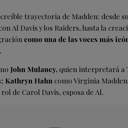
ncreíble trayectoria de Madden: desde s
n Al Davis y los Raiders, hasta la creac
gración
como una de las voces más icó
.
omo
John Mulaney,
quien interpretará a 
s;
Kathryn Hahn
como Virginia Madden
 rol de Carol Davis, esposa de Al.