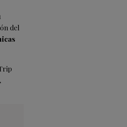
u
ión del
nicas
Trip
,