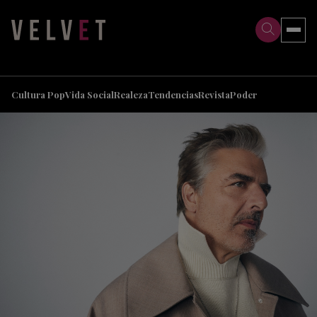
>
>
Cultura Pop
Vida Social
Realeza
Tendencias
Revista
Poder