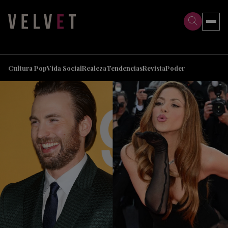
>
>
Cultura Pop
Vida Social
Realeza
Tendencias
Revista
Poder