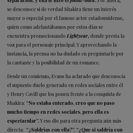
separación, y ella le hizo el
follow-back
.
Por ahora,
se desconoce si de verdad Shakira tiene un interés
mayor o especial por el famoso actor estadounidense,
quien como adelantábamos por estos días se
encuentra promocionando
Lightyear
, donde presta la
voz para el personaje principal. Y aprovechando la
instancia, la prensa no ha dudado en preguntarle por
la cantante y la posibilidad de un romance.
Desde un comienzo, Evans ha aclarado que desconocía
el supuesto duelo generado en redes sociales entre él
y Henry Cavill que los ponen frente a la conquista de
Shakira:
“No estaba enterado, creo que no paso
mucho tiempo en redes sociales, pero ella es
espectacular”.
Y eso dio para otra pregunta aún más
directa:
“¿Saldrías con ella?”. “¿Que si saldría con