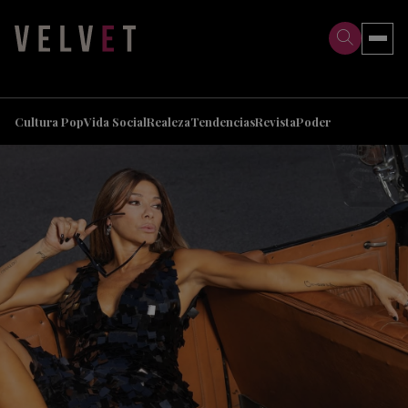
>
>
Cultura Pop
Vida Social
Realeza
Tendencias
Revista
Poder