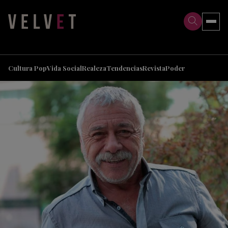
>
>
Cultura Pop
Vida Social
Realeza
Tendencias
Revista
Poder