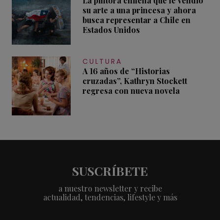
La pintora chilena que le vendió
su arte a una princesa y ahora
busca representar a Chile en
Estados Unidos
CULTURA
A 16 años de “Historias
cruzadas”, Kathryn Stockett
regresa con nueva novela
SUSCRÍBETE
a nuestro newsletter y recibe
actualidad, tendencias, lifestyle y más