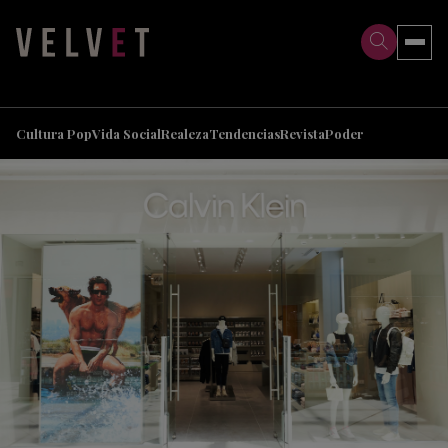
>
>
Cultura Pop
Vida Social
Realeza
Tendencias
Revista
Poder