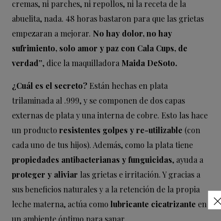
cremas, ni parches, ni repollos, ni la receta de la
abuelita, nada. 48 horas bastaron para que las grietas
empezaran a mejorar.
No hay dolor, no hay
sufrimiento, solo amor y paz con Cala Cups, de
verdad”
, dice la maquilladora
Maida DeSoto.
¿Cuál es el secreto?
Están hechas en plata
trilaminada al .999, y se componen de dos capas
externas de plata y una interna de cobre. Esto las hace
un producto
resistentes golpes y re-utilizable
(con
cada uno de tus hijos). Además, como la plata tiene
propiedades antibacterianas y funguicidas
, ayuda a
proteger y aliviar
las grietas e irritación. Y gracias a
sus beneficios naturales y a la retención de la propia
leche materna, actúa como
lubricante cicatrizante
en
un ambiente óptimo para sanar.