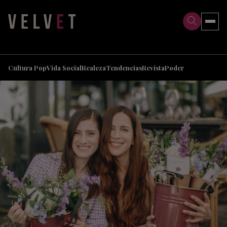
>
>
Cultura Pop
Vida Social
Realeza
Tendencias
Revista
Poder